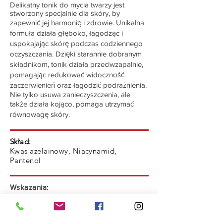
Delikatny tonik do mycia twarzy jest
stworzony specjalnie dla skóry, by
zapewnić jej harmonię i zdrowie. Unikalna
formuła działa głęboko, łagodząc i
uspokajając skórę podczas codziennego
oczyszczania. Dzięki starannie dobranym
składnikom, tonik działa przeciwzapalnie,
pomagając redukować widoczność
zaczerwienień oraz łagodzić podrażnienia.
Nie tylko usuwa zanieczyszczenia, ale
także działa kojąco, pomaga utrzymać
równowagę skóry.
Skład:
Kwas azelainowy, Niacynamid,
Pantenol
Wskazania:
Rumień, stany zapalne, naczynka,
nadwrażliwość