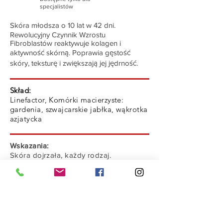
specjalistów
Skóra młodsza o 10 lat w 42 dni.
Rewolucyjny Czynnik Wzrostu
Fibroblastów reaktywuje kolagen i
aktywność skórną. Poprawia gęstość
skóry, teksturę i zwiększają jej jędrność.
Skład:
Linefactor, Komórki macierzyste:
gardenia, szwajcarskie jabłka, wąkrotka
azjatycka
Wskazania:
Skóra dojrzała, każdy rodzaj.
Pojemność:
30 ml
Komentarze