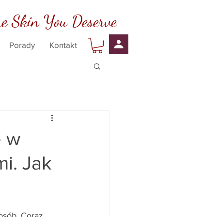
e Skin You Deserve
Porady
Kontakt
e w
mi. Jak
osób. Coraz 