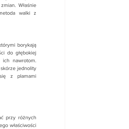
zmian. Właśnie 
etoda walki z 
tórymi borykają 
ci do głębokiej 
 ich nawrotom. 
kórze jednolity 
się z plamami 
ć przy różnych 
ego właściwości 