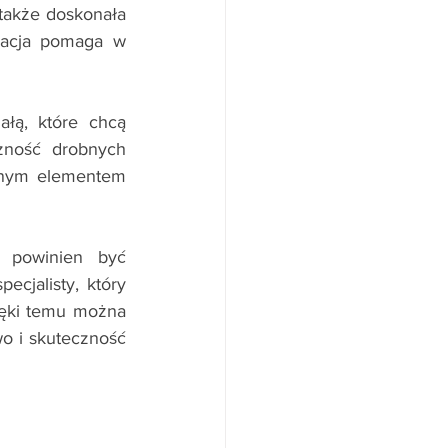
 także doskonała 
kacja pomaga w 
łą, które chcą 
zność drobnych 
znym elementem 
 powinien być 
ecjalisty, który 
ęki temu można 
 i skuteczność 