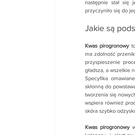
następnie stał się
przyczyniło się do j
Jakie są pod
Kwas pirogronowy
 t
ma zdolność przenik
przyspieszenie proc
gładsza, a wszelkie n
Specyfika omawianeg
skłonną do powstawan
tworzenia się nowych
wspiera również proc
skóra szybko odzysk
Kwas pirogronowy
 w