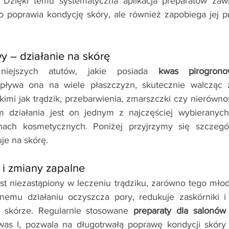
. Dzięki temu systematyczna aplikacja preparatów zawi
ko poprawia kondycję skóry, ale również zapobiega jej 
 – działanie na skórę
iejszych atutów, jakie posiada 
kwas pirogrono
pływa ona na wiele płaszczyzn, skutecznie walcząc 
imi jak trądzik, przebarwienia, zmarszczki czy nierównoś
m działania jest on jednym z najczęściej wybieranyc
onach kosmetycznych. Poniżej przyjrzymy się szczegó
uje na skórę.
 i zmiany zapalne
est niezastąpiony w leczeniu trądziku, zarówno tego młodz
lnemu działaniu oczyszcza pory, redukuje zaskórniki i 
 skórze. Regularnie stosowane 
was l, pozwala na długotrwałą poprawę kondycji skóry t