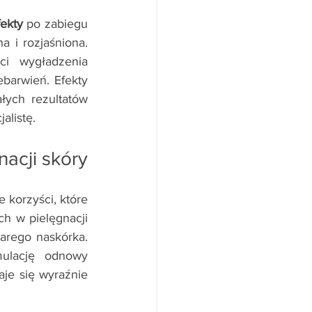
ekty 
po zabiegu 
 i rozjaśniona. 
i wygładzenia 
barwień. Efekty 
ych rezultatów 
alistę.
acji skóry
korzyści, które 
h w pielęgnacji 
skóry. Jedną z jego głównych zalet jest zdolność do głębokiego usuwania starego naskórka. 
ulację odnowy 
je się wyraźnie 