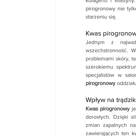
kolagenu i elastyny
pirogronowy nie tyl
starzeniu się.
Kwas pirogronowy
Jednym z najważn
wszechstronność. W
problemami skóry, tak
szerokiemu spektru
specjalistów w sal
pirogronowy
 oddział
Wpływ na trądzik
Kwas pirogronowy
 j
dorosłych. Dzięki si
zmian zapalnych na
zawierających ten k