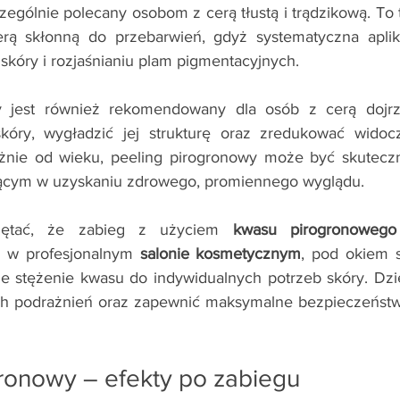
czególnie polecany osobom z cerą tłustą i trądzikową. To
erą skłonną do przebarwień, gdyż systematyczna apli
skóry i rozjaśnianiu plam pigmentacyjnych.
y jest również rekomendowany dla osób z cerą dojrza
kóry, wygładzić jej strukturę oraz zredukować widoc
eżnie od wieku, peeling pirogronowy może być skutec
jącym w uzyskaniu zdrowego, promiennego wyglądu.
iętać, że zabieg z użyciem 
kwasu pirogronowego
 w profesjonalnym 
salonie kosmetycznym
, pod okiem sp
e stężenie kwasu do indywidualnych potrzeb skóry. Dzi
h podrażnień oraz zapewnić maksymalne bezpieczeństwo
gronowy – efekty po zabiegu