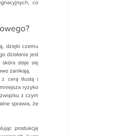
gnacyjnych, co 
onowego?
ą, dzięki czemu 
 działania jest 
kóra staje się 
owo zanikają.
 cerą tłustą i 
mniejsza ryzyko 
 związku z czym 
lne sprawia, że 
ując produkcję 