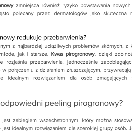
onowy
 zmniejsza również ryzyko powstawania nowych 
zęsto polecany przez dermatologów jako skuteczna m
onowy redukuje przebarwienia?
dnym z najbardziej uciążliwych problemów skórnych, z k
łode, jak i starsze. 
Kwas pirogronowy
, dzięki zdolnoś
nie rozjaśnia przebarwienia, jednocześnie zapobiegając
 w połączeniu z działaniem złuszczającym, przywracają s
 je idealnym rozwiązaniem dla osób zmagających 
t odpowiedni peeling pirogronowy?
 jest zabiegiem wszechstronnym, który można stosowa
o jest idealnym rozwiązaniem dla szerokiej grupy osób. J