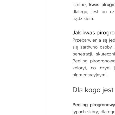
istotne, 
kwas pirogr
dlatego, jest on c
trądzikiem.
Jak kwas pirogr
Przebarwienia są je
się zarówno osoby m
penetracji, skutecz
Peelingi pirogronowe
koloryt, co czyni
pigmentacyjnymi.
Dla kogo jes
Peeling pirogronowy
typach skóry, dlateg