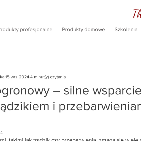
Th
rodukty profesjonalne
Produkty domowe
Szkolenia
ka
15 wrz 2024
4 minut(y) czytania
ogronowy – silne wsparci
rądzikiem i przebarwienia
24
i, takimi jak trądzik czy przebarwienia, zmaga się wiele 