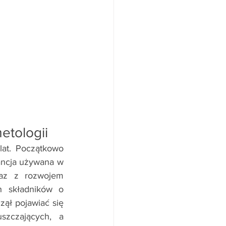
etologii
at. Początkowo 
ancja używana w 
raz z rozwojem 
 składników o 
ł pojawiać się 
zczających, a 