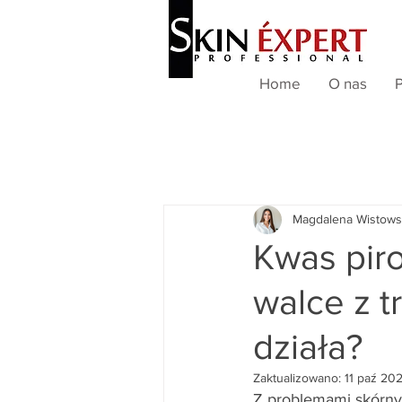
Home
O nas
P
Magdalena Wistows
Kwas pir
walce z t
działa?
Zaktualizowano:
11 paź 20
Z problemami skórnym