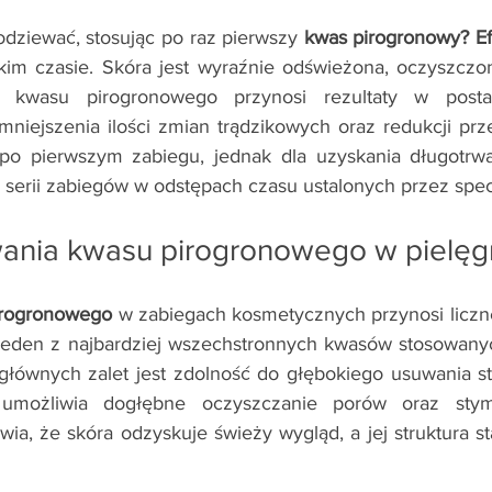
odziewać,
stosując po raz pierwszy
 kwas pirogronowy? Ef
im czasie. Skóra jest wyraźnie odświeżona, oczyszczona
 kwasu pirogronowego przynosi rezultaty w postac
mniejszenia ilości zmian trądzikowych oraz redukcji prze
po pierwszym zabiegu, jednak dla uzyskania długotrwał
 serii zabiegów w odstępach czasu ustalonych przez specj
wania kwasu pirogronowego w pielęgn
irogronowego
 w zabiegach kosmetycznych przynosi liczne 
o jeden z najbardziej wszechstronnych kwasów stosowanyc
umożliwia dogłębne oczyszczanie porów oraz stym
ia, że skóra odzyskuje świeży wygląd, a jej struktura sta