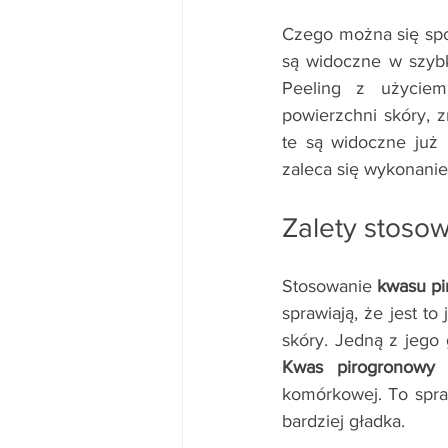
Czego można się sp
są widoczne w szybk
Peeling z użyciem
powierzchni skóry, z
te są widoczne już 
zaleca się wykonanie
Zalety stoso
Stosowanie 
kwasu p
sprawiają, że jest t
Kwas pirogronowy
 
komórkowej. To spraw
bardziej gładka.