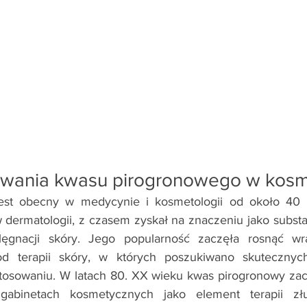
sowania kwasu pirogronowego w kosm
est obecny w medycynie i kosmetologii od około 40 l
 dermatologii, z czasem zyskał na znaczeniu jako subst
elęgnacji skóry. Jego popularność zaczęła rosnąć w
 terapii skóry, w których poszukiwano skutecznych
osowaniu. W latach 80. XX wieku kwas pirogronowy zaczą
gabinetach kosmetycznych jako element terapii złus