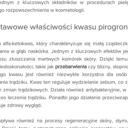
 jednym z kluczowych składników w procedurach pielę
ego rozpowszechnienia w kosmetologii.
stawowe właściwości kwasu pirogr
o alfa-ketokwas, który charakteryzuje się małą cząsteczk
ania w głąb naskórka. Jednym z kluczowych efektów jego
esu złuszczania martwych komórek skóry. Dzięki temu s
iedoskonałości, takie jak 
przebarwienia
 czy blizny, stopni
o kwasu jest również niezwykle korzystna dla osób z
ia trądziku. Kwas ten reguluje wydzielanie sebum, co z
 zmian trądzikowych. Działa również antybakteryjnie, w
es leczenia trądziku. Ponadto jego działanie przeciwzapa
uje zdrowy wygląd.
pływa również na procesy regeneracyjne skóry, stymul