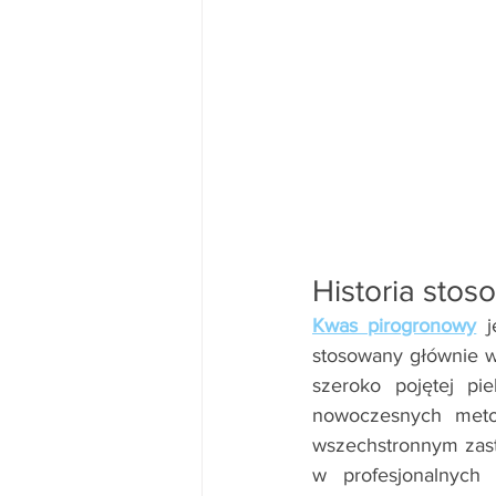
Historia sto
Kwas pirogronowy
 j
stosowany głównie w
szeroko pojętej pi
nowoczesnych metod
wszechstronnym zast
w profesjonalnych 