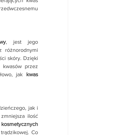
erających kwas 
przedwczesnemu 
wy
, jest jego 
z różnorodnymi 
ci skóry. Dzięki 
h kwasów przez 
łowo, jak 
kwas 
ieńczego, jak i 
zmniejsza ilość 
preparaty dla salonów kosmetycznych 
rądzikowej. Co 