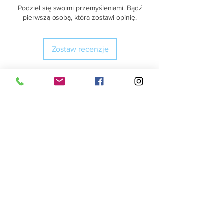
Podziel się swoimi przemyśleniami. Bądź
pierwszą osobą, która zostawi opinię.
Zostaw recenzję
Nie wiesz jaki produkt wybrać? Opisz swoją
cerę. A my Ci doradzimy przy wyborze
Prześlij
Tłusta, trądzik,