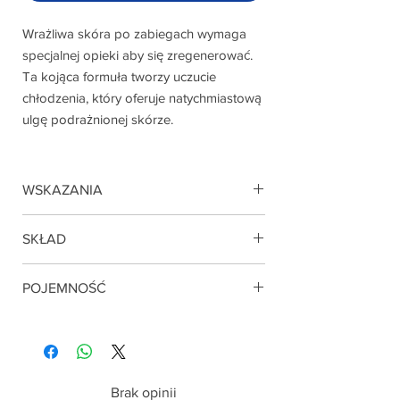
Wrażliwa skóra po zabiegach wymaga
specjalnej opieki aby się zregenerować.
Ta kojąca formuła tworzy uczucie
chłodzenia, który oferuje natychmiastową
ulgę podrażnionej skórze.
WSKAZANIA
Skóra podrażniona, oparzenia, po
SKŁAD
peelingach.
Telangym, Delisens, Ekstrakt z grzybów,
POJEMNOŚĆ
Boswellia serrate
30 ml
Brak opinii