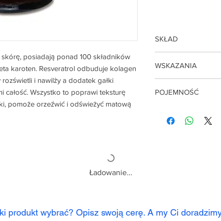
SKŁAD
ą skórę, posiadają ponad 100 składników
Resweratrol, Ekstrakt
WSKAZANIA
mlekowy, wyciąg z pe
beta karoten. Resveratrol odbuduje kolagen
herbaty
rozświetli i nawilży a dodatek gałki
Skóra szorstka, utrata
 całość. Wszystko to poprawi teksturę
POJEMNOŚĆ
zmarszczki, skóra su
zki, pomoże orzeźwić i odświeżyć matową
nierówny koloryt skó
100 g
Ładowanie…
aki produkt wybrać? Opisz swoją cerę. A my Ci doradzim