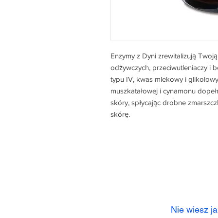
Enzymy z Dyni zrewitalizują Twoj
odżywczych, przeciwutleniaczy i 
typu IV, kwas mlekowy i glikolowy 
muszkatałowej i cynamonu dopełni
skóry, spłycając drobne zmarszc
skórę.
Nie wiesz j