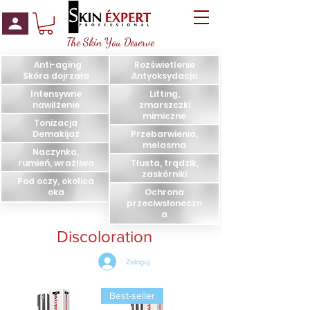
The Skin You Deserve
Anti-aging
Rozświetlenie
Skóra dojrzała
Antyoksydacja
Intensywne
Lifting,
nawilżenie
zmarszczki
mimiczne
Tonizacja
Demakijaż
Przebarwienia,
melasma
Naczynka,
rumień,
wrażliwa
Tłusta, trądzik,
zaskórniki
Pod oczy, okolica
oka
Ochrona
przeciwsłoneczn
a
Discoloration
Zaloguj
Best-seller