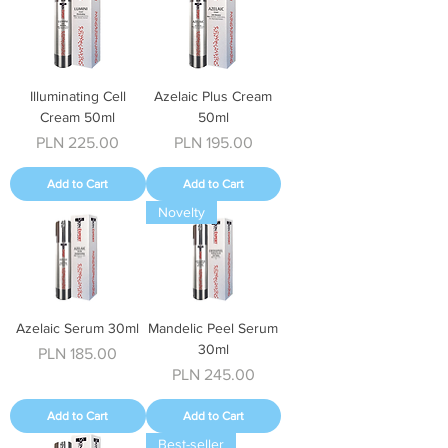
Illuminating Cell
Azelaic Plus Cream
Cream 50ml
50ml
Price
Price
PLN 225.00
PLN 195.00
Add to Cart
Add to Cart
Novelty
Azelaic Serum 30ml
Mandelic Peel Serum
30ml
Price
PLN 185.00
Price
PLN 245.00
Add to Cart
Add to Cart
Best-seller